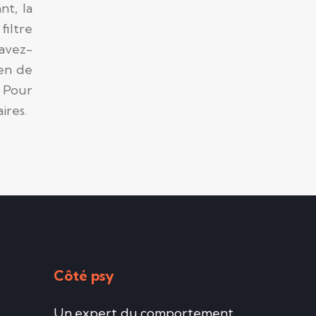
nt, la
filtre
 avez-
en de
. Pour
ires.
Côté psy
Un expert du comportement