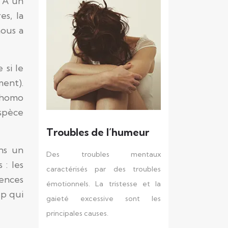
 À un
es, la
nous a
 si le
ent).
d’homo
spèce
Troubles de l’humeur
ns un
Des troubles mentaux
 : les
caractérisés par des troubles
gences
émotionnels. La tristesse et la
up qui
gaieté excessive sont les
principales causes.