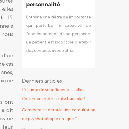
surer
personnalité
 elles
e 15.
Entraîne une détresse importante
onne a
qui perturbe la capacité de
e nous
fonctionnement d’une personne.
Le patient est incapable d’établir
des contacts avec autrui.
u d’un
de cas
onnes,
pique
Derniers articles
L’estime de soi influence-t-elle
réellement votre santé buccale ?
s ont
a dit
Comment se déroule une consultation
ivarié
de psychothérapie en ligne ?
e leur