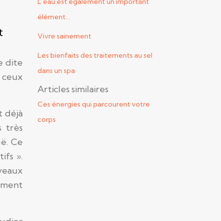
L’eau est également un important
élément…
t
Vivre sainement
Les bienfaits des traitements au sel
e dite
dans un spa
, ceux
Articles similaires
Ces énergies qui parcourent votre
t déjà
corps
s très
uë. Ce
ifs ».
iveaux
ement