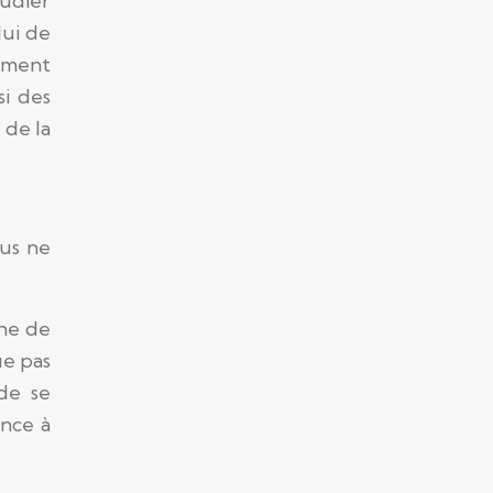
tudier
lui de
ement
si des
 de la
ous ne
che de
ie pas
de se
ence à