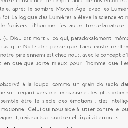
endre conscience de l’importance de nos émotions.
tale, après le sombre Moyen Âge, avec les Lumièr
foi. La logique des Lumières a élevé la science et 
de l’univers ni l’homme n’est au centre de la nature.
(« Dieu est mort », ce qui, paradoxalement, même
e pas que Nietzsche pense que Dieu existe réellem
notre pire ennemi est chez nous, avec le concept 
rait en quelque sorte mieux pour l’homme que l’e
i, observé à la loupe, comme un grain de sable da
e son regard vers nos mécanismes les plus intimes
e semble être le siècle des émotions ; des intelli
l’émotionnel. Celui qui nous aide à lutter contre le lo
gnent, mais surtout contre celui qui vit en nous.