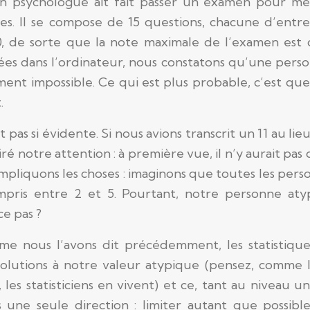
n psychologue ait fait passer un examen pour me
es. Il se compose de 15 questions, chacune d’entre
, de sorte que la note maximale de l’examen est d
ées dans l’ordinateur, nous constatons qu’une pers
ent impossible. Ce qui est plus probable, c’est qu
.
t pas si évidente. Si nous avions transcrit un 11 au lie
tiré notre attention : à première vue, il n’y aurait pas 
ompliquons les choses : imaginons que toutes les pers
mpris entre 2 et 5. Pourtant, notre personne aty
ce pas ?
me nous l’avons dit précédemment, les statistique
lutions à notre valeur atypique (pensez, comme l’
s statisticiens en vivent) et ce, tant au niveau un
 une seule direction : limiter autant que possibl