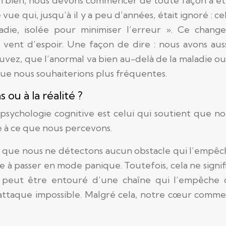
« eh bien, nous devons commencer de toute façon à é
ue qui, jusqu’à il y a peu d’années, était ignoré : ce
ladie, isolée pour minimiser l’erreur ». Ce chang
ent d’espoir. Une façon de dire : nous avons aus
vez, que l’anormal va bien au-delà de la maladie ou
que nous souhaiterions plus fréquentes.
ou à la réalité ?
a psychologie cognitive est celui qui soutient que n
ace à ce que nous percevons.
et que nous ne détectons aucun obstacle qui l’empê
e à passer en mode panique. Toutefois, cela ne signif
gre peut être entouré d’une chaîne qui l’empêche 
n attaque impossible. Malgré cela, notre cœur comm