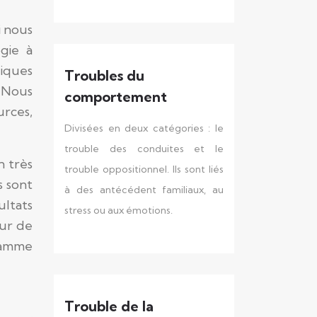
i nous
gie à
piques
Troubles du
. Nous
comportement
urces,
Divisées en deux catégories : le
trouble des conduites et le
n très
trouble oppositionnel. Ils sont liés
s sont
à des antécédent familiaux, au
ultats
stress ou aux émotions.
eur de
ramme
Trouble de la